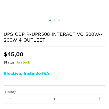
UPS CDP R-UPR508 INTERACTIVO 500VA-
200W 4 OUTLEST
$
45,00
Status:
In stock
Efectivo, Incluido IVA
Quantity:
UPS
CDP
R-
UPR508