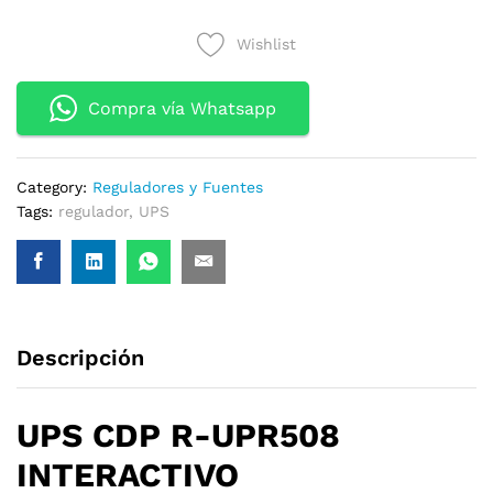
INTERACTIVO
Wishlist
500VA-
200W
4
Compra vía Whatsapp
OUTLEST
quantity
Category:
Reguladores y Fuentes
Tags:
regulador
,
UPS
Descripción
UPS CDP R-UPR508
INTERACTIVO