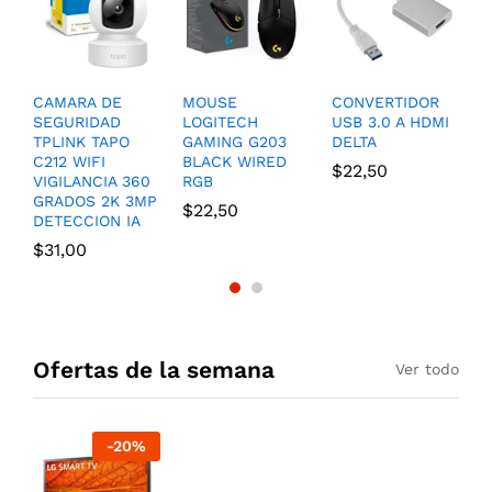
CAMARA DE
MOUSE
CONVERTIDOR
D
SEGURIDAD
LOGITECH
USB 3.0 A HDMI
A
TPLINK TAPO
GAMING G203
DELTA
H
C212 WIFI
BLACK WIRED
D
$
22,50
VIGILANCIA 360
RGB
P
GRADOS 2K 3MP
$
22,50
$
DETECCION IA
$
31,00
Ofertas de la semana
Ver todo
-
20
%