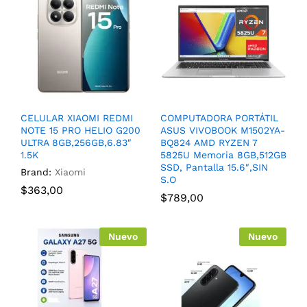
CELULAR XIAOMI REDMI
COMPUTADORA PORTÁTIL
NOTE 15 PRO HELIO G200
ASUS VIVOBOOK M1502YA-
ULTRA 8GB,256GB,6.83″
BQ824 AMD RYZEN 7
1.5K
5825U Memoria 8GB,512GB
SSD, Pantalla 15.6″,SIN
Brand:
Xiaomi
S.O
$
363,00
$
789,00
Nuevo
Nuevo