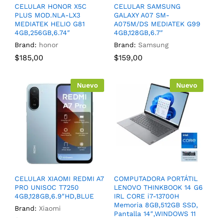
CELULAR HONOR X5C
CELULAR SAMSUNG
PLUS MOD.NLA-LX3
GALAXY A07 SM-
MEDIATEK HELIO G81
A075M/DS MEDIATEK G99
4GB,256GB,6.74″
4GB,128GB,6.7″
Brand:
honor
Brand:
Samsung
$
185,00
$
159,00
Nuevo
Nuevo
CELULAR XIAOMI REDMI A7
COMPUTADORA PORTÁTIL
PRO UNISOC T7250
LENOVO THINKBOOK 14 G6
4GB,128GB,6.9″HD,BLUE
IRL CORE i7-13700H
Memoria 8GB,512GB SSD,
Brand:
Xiaomi
Pantalla 14″,WINDOWS 11