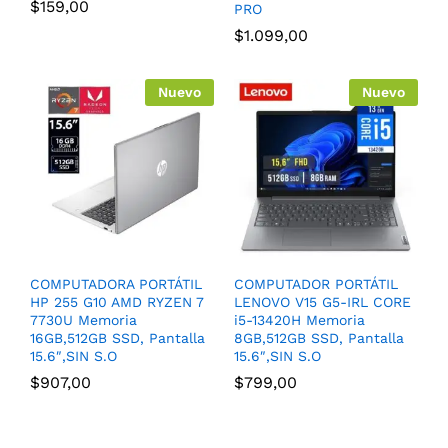
$
159,00
PRO
$
1.099,00
Nuevo
Nuevo
COMPUTADORA PORTÁTIL
COMPUTADOR PORTÁTIL
HP 255 G10 AMD RYZEN 7
LENOVO V15 G5-IRL CORE
7730U Memoria
i5-13420H Memoria
16GB,512GB SSD, Pantalla
8GB,512GB SSD, Pantalla
15.6″,SIN S.O
15.6″,SIN S.O
$
907,00
$
799,00