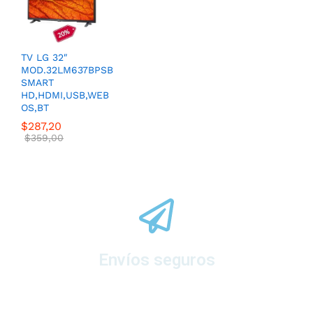
TV LG 32″
MOD.32LM637BPSB
SMART
HD,HDMI,USB,WEB
OS,BT
$
287,20
$
359,00
Envíos seguros
A todo el ecuador