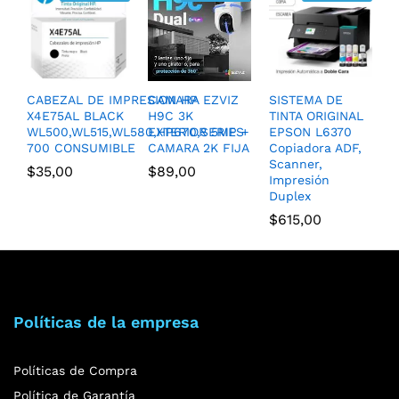
CABEZAL DE IMPRESION HP
CAMARA EZVIZ
SISTEMA DE
X4E75AL BLACK
H9C 3K
TINTA ORIGINAL
WL500,WL515,WL580,HP670,SERIES
EXTERIOR 5MP +
EPSON L6370
700 CONSUMIBLE
CAMARA 2K FIJA
Copiadora ADF,
Scanner,
$
35,00
$
89,00
Impresión
Duplex
$
615,00
Políticas de la empresa
Políticas de Compra
Política de Garantía