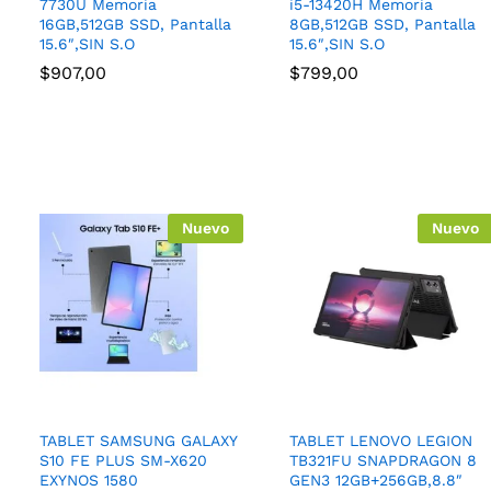
7730U Memoria
i5-13420H Memoria
16GB,512GB SSD, Pantalla
8GB,512GB SSD, Pantalla
15.6″,SIN S.O
15.6″,SIN S.O
$
907,00
$
799,00
Nuevo
Nuevo
TABLET SAMSUNG GALAXY
TABLET LENOVO LEGION
S10 FE PLUS SM-X620
TB321FU SNAPDRAGON 8
EXYNOS 1580
GEN3 12GB+256GB,8.8″