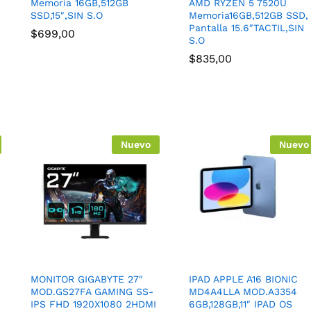
Memoria 16GB,512GB
AMD RYZEN 5 7520U
SSD,15″,SIN S.O
Memoria16GB,512GB SSD,
Pantalla 15.6″TACTIL,SIN
$
699,00
S.O
$
835,00
Nuevo
Nuevo
MONITOR GIGABYTE 27″
IPAD APPLE A16 BIONIC
MOD.GS27FA GAMING SS-
MD4A4LLA MOD.A3354
IPS FHD 1920X1080 2HDMI
6GB,128GB,11″ IPAD OS