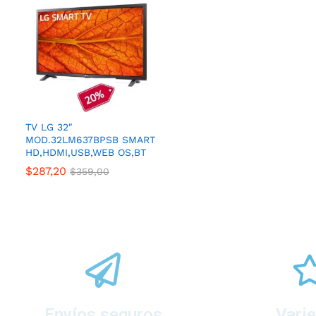
TV LG 32″
MOD.32LM637BPSB SMART
HD,HDMI,USB,WEB OS,BT
$
287,20
$
359,00
Envíos seguros
Vari